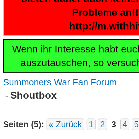
Probleme an!!!
http://m.withh
Wenn ihr Interesse habt eu
auszutauschen, so versuch
Summoners War Fan Forum
Shoutbox
Seiten (5):
« Zurück
1
2
3
4
5