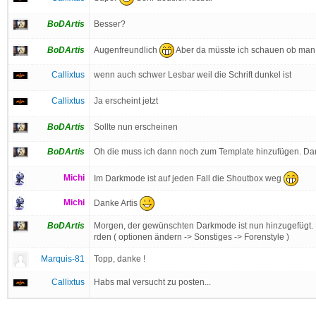
BoDArtis
Besser?
Augenfreundlich
Aber da müsste ich schauen ob man d
BoDArtis
Callixtus
wenn auch schwer Lesbar weil die Schrift dunkel ist
Callixtus
Ja erscheint jetzt
BoDArtis
Sollte nun erscheinen
BoDArtis
Oh die muss ich dann noch zum Template hinzufügen. Dank
Michi
Im Darkmode ist auf jeden Fall die Shoutbox weg
Michi
Danke Artis
BoDArtis
Morgen, der gewünschten Darkmode ist nun hinzugefügt. Di
rden ( optionen ändern -> Sonstiges -> Forenstyle )
Marquis-81
Topp, danke !
Callixtus
Habs mal versucht zu posten...