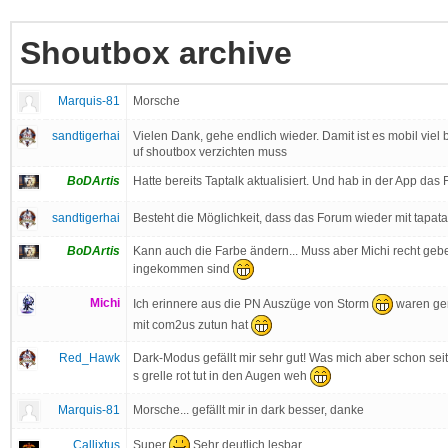
Shoutbox archive
Marquis-81
Morsche
sandtigerhai
Vielen Dank, gehe endlich wieder. Damit ist es mobil vie
uf shoutbox verzichten muss
BoDArtis
Hatte bereits Taptalk aktualisiert. Und hab in der App da
sandtigerhai
Besteht die Möglichkeit, dass das Forum wieder mit tapata
BoDArtis
Kann auch die Farbe ändern... Muss aber Michi recht geb
ingekommen sind
Michi
Ich erinnere aus die PN Auszüge von Storm
waren gen
mit com2us zutun hat
Red_Hawk
Dark-Modus gefällt mir sehr gut! Was mich aber schon seit
s grelle rot tut in den Augen weh
Marquis-81
Morsche... gefällt mir in dark besser, danke
Super
Sehr deutlich lesbar
Callixtus