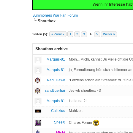
Wenn ihr Interesse hab
Summoners War Fan Forum
Shoutbox
Seiten (5):
« Zurück
1
2
3
4
5
Weiter »
Shoutbox archive
Marquis-81
Moin... Michi, kannst Du vielleicht die 
Marquis-81
ja, Formulierung hört sich schlimmer an
Red_Hawk
"Letztens schon ein Streamer" xD fühle 
sandtigerhai
Jey wb shoutbox <3
Marquis-81
Hallo na ?!
Callixtus
Mahlzeit
SheeX
Charos Forum
Michi
Ich glaube mehr werden es zukünftig a