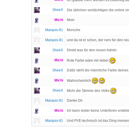
SheeX
Die üblichen verdächtigen die online s
Michi
Moin
Marquis-81
Morsche
Marquis-81
und da ist er schon, der nerv für den 
SheeX
Direkt was für den neuen Admin
Michi
Rote Farbe wäre mir lieber
SheeX
Dafür steht die männliche Farbe deine
Michi
Wahrscheinlich
SheeX
Michi die Stimme des Volks
Marquis-81
Danke Dir
Michi
Ich kann leider keine Unterforen erstel
Marquis-81
Und PVE-technisch ist das Ding moment