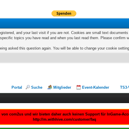
egistered, and your last visit if you are not. Cookies are small text documen
e specific topics you have read and when you last read them. Please confirm w
eing asked this question again. You will be able to change your cookie settings
Portal
Suche
Mitglieder
Event-Kalender
TS3-
um von com2us und wir bieten daher auch keinen Support für InGame-Accou
http://m.withhive.com/customer/faq