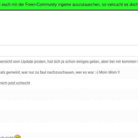
t euch mit der Foren-Community ingame auszutauschen, so versucht es doch
Übersicht vom Update posten, hat sich ja schon einiges getan, aber bei mir kommen w
 als gemeint, war nur zu faul nachzuschauen, wer es war :-) Moin Moin !!
mich jetzt schlecht
uch nicht