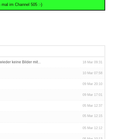
 mal im Channel 505 :-)
ieder keine Bilder mit...
18 Mar 09:31
10 Mar 07:58
09 Mar 20:10
09 Mar 17:01
05 Mar 12:37
05 Mar 12:15
05 Mar 12:12
05 Mar 10:13