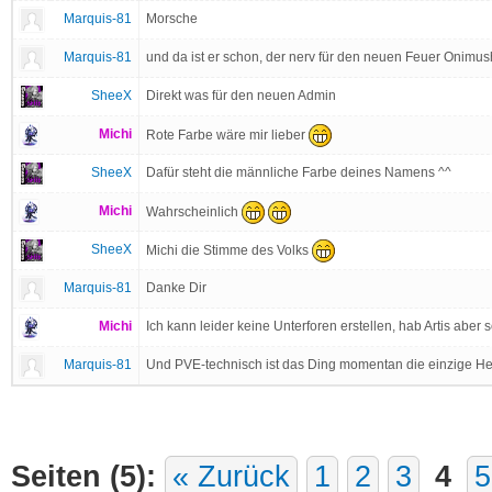
Marquis-81
Morsche
Marquis-81
und da ist er schon, der nerv für den neuen Feuer Onimu
SheeX
Direkt was für den neuen Admin
Michi
Rote Farbe wäre mir lieber
SheeX
Dafür steht die männliche Farbe deines Namens ^^
Michi
Wahrscheinlich
SheeX
Michi die Stimme des Volks
Marquis-81
Danke Dir
Michi
Ich kann leider keine Unterforen erstellen, hab Artis abe
Marquis-81
Und PVE-technisch ist das Ding momentan die einzige He
Seiten (5):
« Zurück
1
2
3
4
5