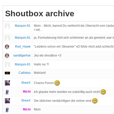
Shoutbox archive
Marquis-81
Moin... Michi, kannst Du vielleicht die Übersicht vom Upd
r mit...
Marquis-81
ja, Formulierung hört sich schlimmer an als gemeint, war 
Red_Hawk
"Letztens schon ein Streamer" xD fühle mich jetzt schlecht
sandtigerhai
Jey wb shoutbox <3
Marquis-81
Hallo na ?!
Callixtus
Mahlzeit
SheeX
Charos Forum
Michi
Ich glaube mehr werden es zukünftig auch nicht
SheeX
Die üblichen verdächtigen die online sind
Michi
Moin