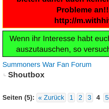
Probleme an!!!
http://m.withh
Wenn ihr Interesse habt eu
auszutauschen, so versuch
Summoners War Fan Forum
Shoutbox
Seiten (5):
« Zurück
1
2
3
4
5