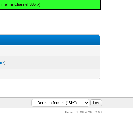
 mal im Channel 505 :-)
en?
)
Es ist:
08.08.2026, 02:08