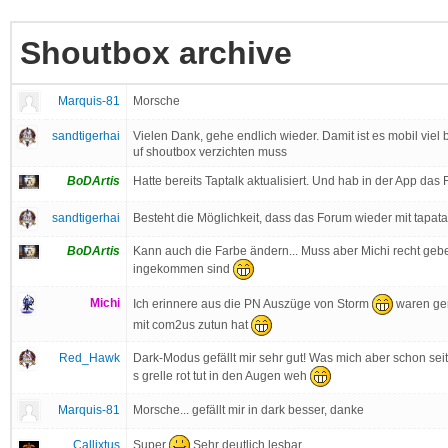
Shoutbox archive
Marquis-81
Morsche
sandtigerhai
Vielen Dank, gehe endlich wieder. Damit ist es mobil vie
uf shoutbox verzichten muss
BoDArtis
Hatte bereits Taptalk aktualisiert. Und hab in der App da
sandtigerhai
Besteht die Möglichkeit, dass das Forum wieder mit tapata
BoDArtis
Kann auch die Farbe ändern... Muss aber Michi recht geb
ingekommen sind
Michi
Ich erinnere aus die PN Auszüge von Storm
waren gen
mit com2us zutun hat
Red_Hawk
Dark-Modus gefällt mir sehr gut! Was mich aber schon seit
s grelle rot tut in den Augen weh
Marquis-81
Morsche... gefällt mir in dark besser, danke
Super
Sehr deutlich lesbar
Callixtus