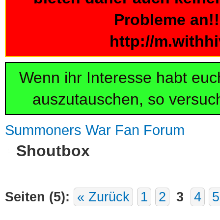
Probleme an!!!
http://m.withh
Wenn ihr Interesse habt eu
auszutauschen, so versuch
Summoners War Fan Forum
Shoutbox
Seiten (5):
« Zurück
1
2
3
4
5