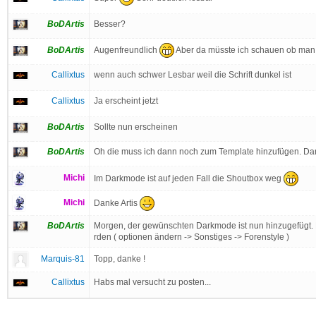
BoDArtis
Besser?
Augenfreundlich
Aber da müsste ich schauen ob man d
BoDArtis
Callixtus
wenn auch schwer Lesbar weil die Schrift dunkel ist
Callixtus
Ja erscheint jetzt
BoDArtis
Sollte nun erscheinen
BoDArtis
Oh die muss ich dann noch zum Template hinzufügen. Dank
Michi
Im Darkmode ist auf jeden Fall die Shoutbox weg
Michi
Danke Artis
BoDArtis
Morgen, der gewünschten Darkmode ist nun hinzugefügt. Di
rden ( optionen ändern -> Sonstiges -> Forenstyle )
Marquis-81
Topp, danke !
Callixtus
Habs mal versucht zu posten...