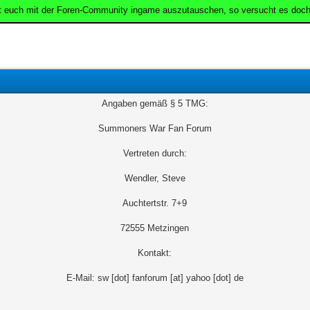
t euch mit der Foren-Community ingame auszutauschen, so versucht es doch
Angaben gemäß § 5 TMG:
Summoners War Fan Forum
Vertreten durch:
Wendler, Steve
Auchtertstr. 7+9
72555 Metzingen
Kontakt:
E-Mail: sw [dot] fanforum [at] yahoo [dot] de