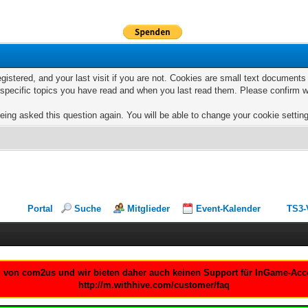
egistered, and your last visit if you are not. Cookies are small text documen
e specific topics you have read and when you last read them. Please confirm w
eing asked this question again. You will be able to change your cookie settings
Portal
Suche
Mitglieder
Event-Kalender
TS3-
um von com2us und wir bieten daher auch keinen Support für InGame-Accou
http://m.withhive.com/customer/faq