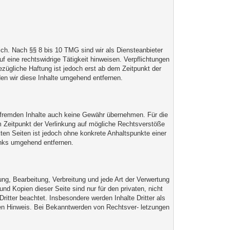
ich. Nach §§ 8 bis 10 TMG sind wir als Diensteanbieter
f eine rechtswidrige Tätigkeit hinweisen. Verpflichtungen
zügliche Haftung ist jedoch erst ab dem Zeitpunkt der
en wir diese Inhalte umgehend entfernen.
se fremden Inhalte auch keine Gewähr übernehmen. Für die
zum Zeitpunkt der Verlinkung auf mögliche Rechtsverstöße
kten Seiten ist jedoch ohne konkrete Anhaltspunkte einer
inks umgehend entfernen.
ung, Bearbeitung, Verbreitung und jede Art der Verwertung
d Kopien dieser Seite sind nur für den privaten, nicht
ritter beachtet. Insbesondere werden Inhalte Dritter als
den Hinweis. Bei Bekanntwerden von Rechtsver- letzungen