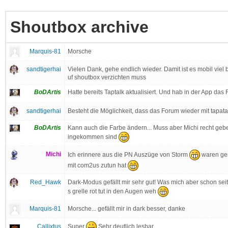
Shoutbox archive
Marquis-81
Morsche
sandtigerhai
Vielen Dank, gehe endlich wieder. Damit ist es mobil vie
uf shoutbox verzichten muss
BoDArtis
Hatte bereits Taptalk aktualisiert. Und hab in der App da
sandtigerhai
Besteht die Möglichkeit, dass das Forum wieder mit tapata
BoDArtis
Kann auch die Farbe ändern... Muss aber Michi recht geb
ingekommen sind
Michi
Ich erinnere aus die PN Auszüge von Storm
waren gen
mit com2us zutun hat
Red_Hawk
Dark-Modus gefällt mir sehr gut! Was mich aber schon seit
s grelle rot tut in den Augen weh
Marquis-81
Morsche... gefällt mir in dark besser, danke
Super
Sehr deutlich lesbar
Callixtus