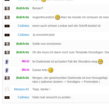
BoDArtis
Besser?
Augenfreundlich
Aber da müsste ich schauen ob man d
BoDArtis
Callixtus
wenn auch schwer Lesbar weil die Schrift dunkel ist
Callixtus
Ja erscheint jetzt
BoDArtis
Sollte nun erscheinen
BoDArtis
Oh die muss ich dann noch zum Template hinzufügen. Dank
Michi
Im Darkmode ist auf jeden Fall die Shoutbox weg
Michi
Danke Artis
BoDArtis
Morgen, der gewünschten Darkmode ist nun hinzugefügt. Di
rden ( optionen ändern -> Sonstiges -> Forenstyle )
Marquis-81
Topp, danke !
Callixtus
Habs mal versucht zu posten...