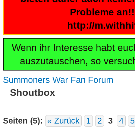
Probleme an!!!
http://m.withh
Wenn ihr Interesse habt eu
auszutauschen, so versuch
Summoners War Fan Forum
Shoutbox
Seiten (5):
« Zurück
1
2
3
4
5