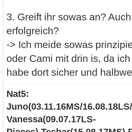
3. Greift ihr sowas an? Auc
erfolgreich?
-> Ich meide sowas prinzipi
oder Cami mit drin is, da ic
habe dort sicher und halb
Nat5:
Juno(03.11.16MS/16.08.18LS/
Vanessa(09.07.17LS-
Pieces),Teshar(15.08.17MS),