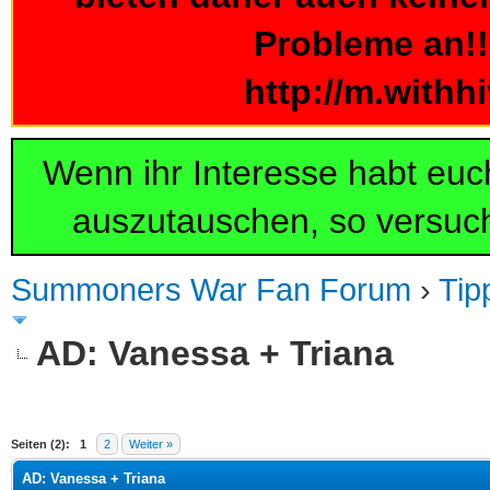
Probleme an!!!
http://m.withh
Wenn ihr Interesse habt eu
auszutauschen, so versuch
Summoners War Fan Forum
›
Tip
AD: Vanessa + Triana
 im Durchschnitt
Seiten (2):
1
2
Weiter »
AD: Vanessa + Triana