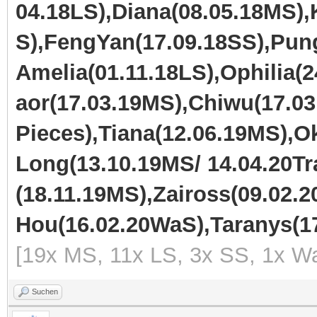
04.18LS),Diana(08.05.18MS),
S),FengYan(17.09.18SS),Pun
Amelia(01.11.18LS),Ophilia(
aor(17.03.19MS),Chiwu(17.03
Pieces),Tiana(12.06.19MS),
Long(13.10.19MS/ 14.04.20Tra
(18.11.19MS),Zaiross(09.02.2
Hou(16.02.20WaS),Taranys(17
[19x MS, 11x LS, 3x SS, 1x Wa
Suchen