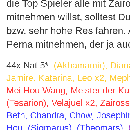
die Top Spieler alle mit Zair
mitnehmen willst, solltest D
bzw. sehr hohe Res fahren. 
Perna mitnehmen, der ja auc
44x Nat 5*:
(Akhamamir), Dian
Jamire, Katarina, Leo x2, Meph
Mei Hou Wang, Meister der Kun
(Tesarion), Velajuel x2, Zaiross
Beth, Chandra, Chow, Josephi
Hou, (Sigmarus), (Theomars)
,