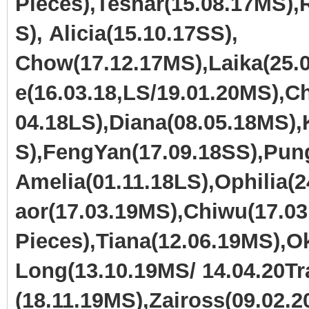
Pieces),Teshar(15.08.17MS),
S), Alicia(15.10.17SS),
Chow(17.12.17MS),Laika(25.0
e(16.03.18,LS/19.01.20MS),
04.18LS),Diana(08.05.18MS),
S),FengYan(17.09.18SS),Pun
Amelia(01.11.18LS),Ophilia(
aor(17.03.19MS),Chiwu(17.03
Pieces),Tiana(12.06.19MS),
Long(13.10.19MS/ 14.04.20Tra
(18.11.19MS),Zaiross(09.02.2