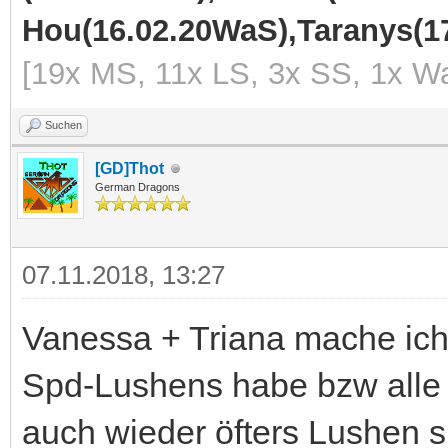
Hou(16.02.20WaS),Taranys(17
[19x MS, 11x LS, 3x SS, 1x Wa
Suchen
[GD]Thot
German Dragons
07.11.2018, 13:27
Vanessa + Triana mache ich 
Spd-Lushens habe bzw alle
auch wieder öfters Lushen s