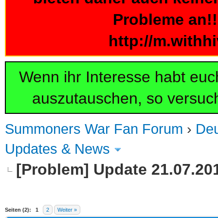
Probleme an!!!
http://m.withh
Wenn ihr Interesse habt eu
auszutauschen, so versuch
Summoners War Fan Forum
›
De
Updates & News
[Problem] Update 21.07.20
 im Durchschnitt
Seiten (2):
1
2
Weiter »