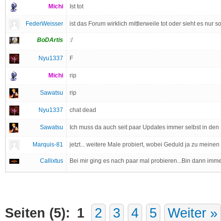
Michi
Ist tot
FederWeisser
ist das Forum wirklich mittlerweile tot oder sieht es nur
BoDArtis
:/
Nyu1337
F
Michi
rip
Sawatsu
rip
Nyu1337
chat dead
Sawatsu
Ich muss da auch seit paar Updates immer selbst in den
Marquis-81
jetzt... weitere Male probiert, wobei Geduld ja zu meinen St
Callixtus
Bei mir ging es nach paar mal probieren...Bin dann imm
Seiten (5):
1
2
3
4
5
Weiter »