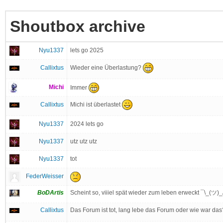
Shoutbox archive
Nyu1337
lets go 2025
Wieder eine Überlastung?
Callixtus
Michi
Immer
Michi ist überlastet
Callixtus
Nyu1337
2024 lets go
Nyu1337
utz utz utz
Nyu1337
tot
FederWeisser
BoDArtis
Scheint so, viiiel spät wieder zum leben erweckt ¯\_(ツ)_
Callixtus
Das Forum ist tot, lang lebe das Forum oder wie war das