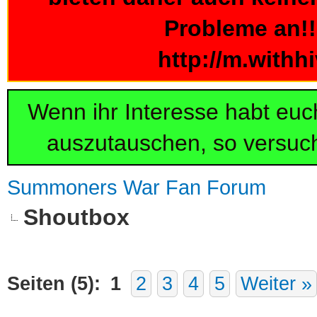
Probleme an!!!
http://m.withh
Wenn ihr Interesse habt eu
auszutauschen, so versuch
Summoners War Fan Forum
Shoutbox
Seiten (5):
1
2
3
4
5
Weiter »