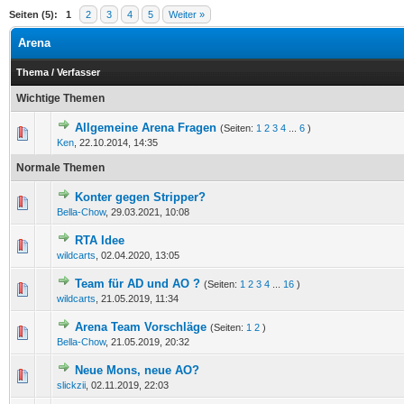
Seiten (5):
1
2
3
4
5
Weiter »
Arena
Thema
/
Verfasser
Wichtige Themen
Allgemeine Arena Fragen
(Seiten:
1
2
3
4
...
6
)
0 Bewertung(en) - 0 von 5 durchschnittlich
1
2
3
4
5
Ken
,
22.10.2014, 14:35
Normale Themen
Konter gegen Stripper?
0 Bewertung(en) - 0 von 5 durchschnittlich
1
2
3
4
5
Bella-Chow
,
29.03.2021, 10:08
RTA Idee
0 Bewertung(en) - 0 von 5 durchschnittlich
1
2
3
4
5
wildcarts
,
02.04.2020, 13:05
Team für AD und AO ?
(Seiten:
1
2
3
4
...
16
)
0 Bewertung(en) - 0 von 5 durchschnittlich
1
2
3
4
5
wildcarts
,
21.05.2019, 11:34
Arena Team Vorschläge
(Seiten:
1
2
)
0 Bewertung(en) - 0 von 5 durchschnittlich
1
2
3
4
5
Bella-Chow
,
21.05.2019, 20:32
Neue Mons, neue AO?
0 Bewertung(en) - 0 von 5 durchschnittlich
1
2
3
4
5
slickzii
,
02.11.2019, 22:03