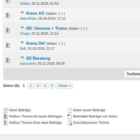
0 Bewertung(en) - 0 von 5 durchschnittlich
1
2
3
4
5
Vidalor
,
29.11.2018, 01:53
Arena AO
(Seiten:
1
2
)
0 Bewertung(en) - 0 von 5 durchschnittlich
1
2
3
4
5
SabreRider
,
06.09.2018, 17:12
AD: Vanessa + Triana
(Seiten:
1
2
)
0 Bewertung(en) - 0 von 5 durchschnittlich
1
2
3
4
5
Chugn
,
07.11.2018, 12:14
Arena Def
(Seiten:
1
2
)
0 Bewertung(en) - 0 von 5 durchschnittlich
1
2
3
4
5
Bulli
,
24.10.2018, 21:17
AD Beratung
0 Bewertung(en) - 0 von 5 durchschnittlich
1
2
3
4
5
starpusher
,
02.11.2018, 08:34
Seiten (5):
1
2
3
4
5
Weiter »
Neue Beiträge
Keine neuen Beiträge
Heißes Thema mit neuen Beiträgen
Beinhaltet Beiträge von Ihnen
Heißes Thema ohne neue Beiträge
Geschlossenes Thema