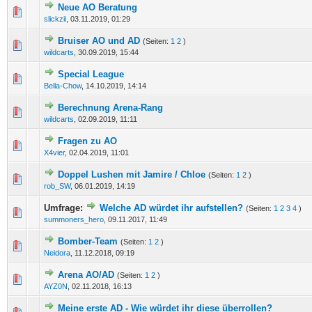
Neue AO Beratung
0 Bewertung(en) - 0 von 5 durchschnittlich
1
2
3
4
5
slickzii
,
03.11.2019, 01:29
Bruiser AO und AD
(Seiten:
1
2
)
0 Bewertung(en) - 0 von 5 durchschnittlich
1
2
3
4
5
wildcarts
,
30.09.2019, 15:44
Special League
0 Bewertung(en) - 0 von 5 durchschnittlich
1
2
3
4
5
Bella-Chow
,
14.10.2019, 14:14
Berechnung Arena-Rang
0 Bewertung(en) - 0 von 5 durchschnittlich
1
2
3
4
5
wildcarts
,
02.09.2019, 11:11
Fragen zu AO
0 Bewertung(en) - 0 von 5 durchschnittlich
1
2
3
4
5
X4vier
,
02.04.2019, 11:01
Doppel Lushen mit Jamire / Chloe
(Seiten:
1
2
)
0 Bewertung(en) - 0 von 5 durchschnittlich
1
2
3
4
5
rob_SW
,
06.01.2019, 14:19
Umfrage:
Welche AD würdet ihr aufstellen?
(Seiten:
1
2
3
4
)
0 Bewertung(en) - 0 von 5 durchschnittlich
1
2
3
4
5
summoners_hero
,
09.11.2017, 11:49
Bomber-Team
(Seiten:
1
2
)
0 Bewertung(en) - 0 von 5 durchschnittlich
1
2
3
4
5
Neidora
,
11.12.2018, 09:19
Arena AO/AD
(Seiten:
1
2
)
0 Bewertung(en) - 0 von 5 durchschnittlich
1
2
3
4
5
AYZ0N
,
02.11.2018, 16:13
Meine erste AD - Wie würdet ihr diese überrollen?