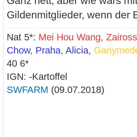
Ganz nett, aber wie wärs mit 
Gildenmitglieder, wenn der 
Nat 5*:
Mei Hou Wang, Zaiross,
Chow,
Praha, Alicia,
Ganymede 
40 6*
IGN: -Kartoffel
SWFARM
(09.07.2018)