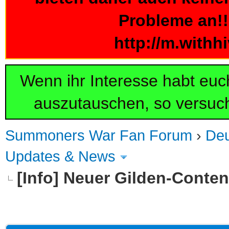
Probleme an!!!
http://m.withh
Wenn ihr Interesse habt eu
auszutauschen, so versuch
Summoners War Fan Forum
›
De
Updates & News
[Info] Neuer Gilden-Content
 im Durchschnitt