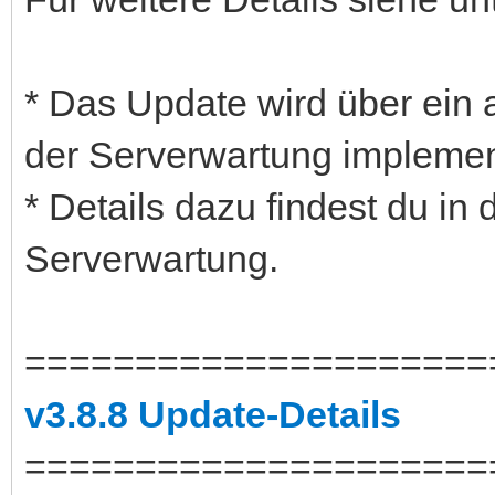
* Das Update wird über ein
der Serverwartung implement
* Details dazu findest du in 
Serverwartung.
=====================
v3.8.8 Update-Details
=====================