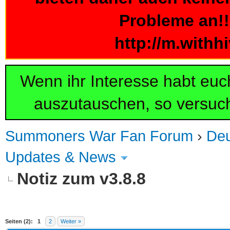
Probleme an!!!
http://m.withh
Wenn ihr Interesse habt eu
auszutauschen, so versuch
Summoners War Fan Forum
›
De
Updates & News
Notiz zum v3.8.8
 im Durchschnitt
Seiten (2):
1
2
Weiter »