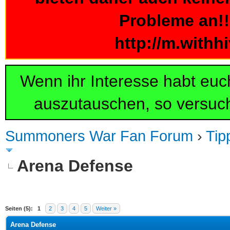
Probleme an!!!
http://m.withh
Wenn ihr Interesse habt eu
auszutauschen, so versuch
Summoners War Fan Forum
›
Tip
Arena Defense
 im Durchschnitt
Seiten (5):
1
2
3
4
5
Weiter »
Arena Defense