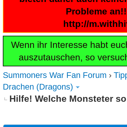
Probleme an!!!
http://m.withh
Wenn ihr Interesse habt eu
auszutauschen, so versuch
Summoners War Fan Forum
›
Tip
Drachen (Dragons)
Hilfe! Welche Monsteter so
 im Durchschnitt