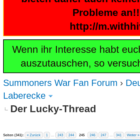
Probleme an!!!
http://m.withh
Wenn ihr Interesse habt eu
auszutauschen, so versuch
Summoners War Fan Forum
›
De
Laberecke
Der Lucky-Thread
.2 im Durchschnitt
Seiten (341):
« Zurück
1
…
243
244
245
246
247
…
341
Weiter »