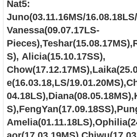
Nat5:
Juno(03.11.16MS/16.08.18LS/
Vanessa(09.07.17LS-
Pieces),Teshar(15.08.17MS),
S), Alicia(15.10.17SS),
Chow(17.12.17MS),Laika(25.0
e(16.03.18,LS/19.01.20MS),
04.18LS),Diana(08.05.18MS),
S),FengYan(17.09.18SS),Pun
Amelia(01.11.18LS),Ophilia(
aor(17.03.19MS),Chiwu(17.03