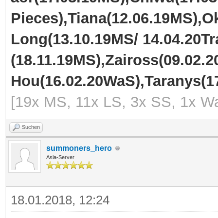
Pieces),Tiana(12.06.19MS),
Long(13.10.19MS/ 14.04.20Tra
(18.11.19MS),Zaiross(09.02.2
Hou(16.02.20WaS),Taranys(17
[19x MS, 11x LS, 3x SS, 1x Wa
Suchen
summoners_hero
Asia-Server
18.01.2018, 12:24