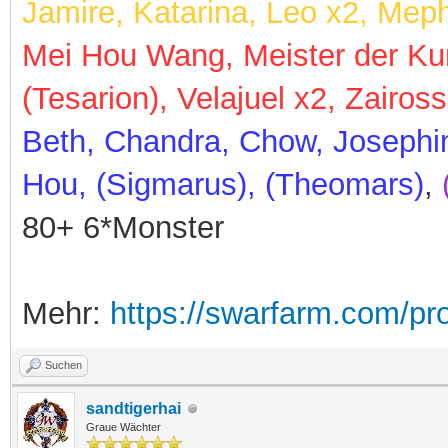
Jamire, Katarina, Leo x2, Meph
Mei Hou Wang, Meister der Kun
(Tesarion), Velajuel x2, Zaiross
Beth, Chandra, Chow, Josephi
Hou, (Sigmarus), (Theomars)
,
80+ 6*Monster
Mehr:
https://swarfarm.com/pr
Suchen
sandtigerhai
Graue Wächter