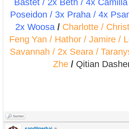
Bastet / 2x Beth / 4x Camill
Poseidon / 3x Praha / 4x Psam
2x Woosa
/
Charlotte / Chris
Feng Yan / Hathor / Jamire / L
Savannah / 2x Seara / Taranys 
Zhe
/
Qitian Dash
Suchen
sandtigerhai