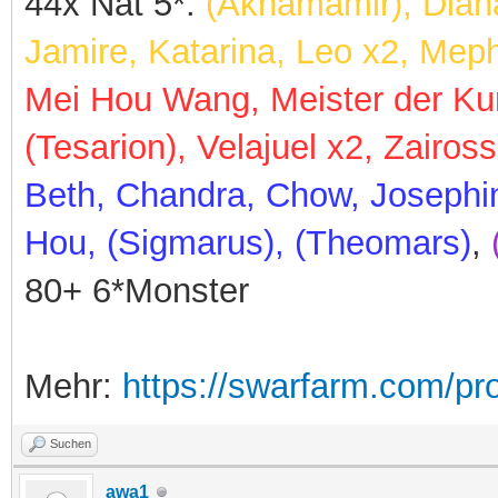
44x Nat 5*:
(Akhamamir), Dian
Jamire, Katarina, Leo x2, Meph
Mei Hou Wang, Meister der Kun
(Tesarion), Velajuel x2, Zaiross
Beth, Chandra, Chow, Josephi
Hou, (Sigmarus), (Theomars)
,
80+ 6*Monster
Mehr:
https://swarfarm.com/pr
Suchen
awa1