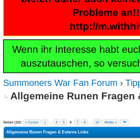
Probleme an!!!
http://m.withh
Wenn ihr Interesse habt eu
auszutauschen, so versuch
Summoners War Fan Forum
›
Tip
Allgemeine Runen Fragen 
 im Durchschnitt
Seiten (10):
« Zurück
1
…
4
5
6
7
8
…
10
Weiter »
Allgemeine Runen Fragen & Externe Links