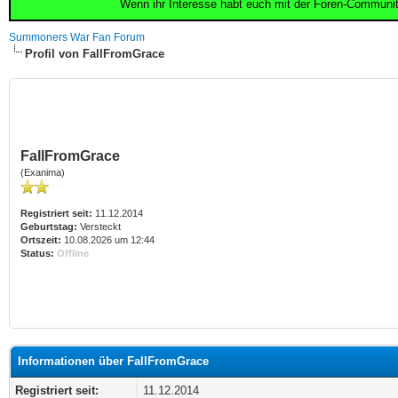
Wenn ihr Interesse habt euch mit der Foren-Communi
Summoners War Fan Forum
Profil von FallFromGrace
FallFromGrace
(Exanima)
Registriert seit:
11.12.2014
Geburtstag:
Versteckt
Ortszeit:
10.08.2026 um 12:44
Status:
Offline
Informationen über FallFromGrace
Registriert seit:
11.12.2014