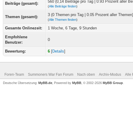
560 (0,14 Beiträge pro Tag | 0.93 Prozent aller Be
Beiträge (gesamt):
(
Alle Beiträge finden
)
3 (0 Themen pro Tag | 0.05 Prozent aller Themen
Themen (gesamt):
(
Alle Themen finden
)
Gesamte Onlinezeit:
1 Woche, 6 Tage, 9 Stunden
Empfohlene
0
Benutzer:
Bewertung:
6
[
Details
]
Foren-Team
Summoners War Fan Forum
Nach oben
Archiv-Modus
Alle
Deutsche Übersetzung:
MyBB.de
, Powered by
MyBB
, © 2002-2026
MyBB Group
.