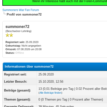
Wenn ihr Interesse habt euch mit der Foren-Communi
Summoners War Fan Forum
Profil von summoner72
summoner72
(Beschwörer-Lehrling)
Registriert seit:
25.09.2020
Geburtstag:
Nicht angegeben
Ortszeit:
07.08.2026 um 20:08
Status:
Offline
Informationen über summoner72
Registriert seit:
25.09.2020
Letzter Besuch:
15.10.2020, 12:56
13 (0,01 Beiträge pro Tag | 0.02 Prozent aller Beit
Beiträge (gesamt):
(
Alle Beiträge finden
)
Themen (gesamt):
0 (0 Themen pro Tag | 0 Prozent aller Themen)
Gesamte Onlinezeit:
39 Minuten, 45 Sekunden