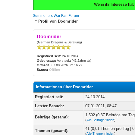
Wenn ihr Interesse hab
Summoners War Fan Forum
Profil von Doomrider
Doomrider
(German Dragons & Beratung)
Registriert seit:
24.10.2014
Geburtstag:
Versteckt (41 Jahre alt)
Ortszeit:
07.08.2026 um 16:27
Status:
Offline
Informationen über Doomrider
Registriert seit:
24.10.2014
Letzter Besuch:
07.01.2021, 08:47
1.592 (0,37 Beiträge pro Tag 
Beiträge (gesamt):
(
Alle Beiträge finden
)
41 (0,01 Themen pro Tag | 0
Themen (gesamt):
(
Alle Themen finden
)