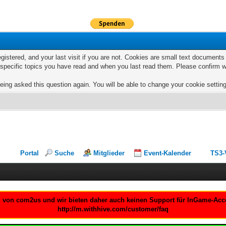
egistered, and your last visit if you are not. Cookies are small text documen
e specific topics you have read and when you last read them. Please confirm w
eing asked this question again. You will be able to change your cookie settings
Portal
Suche
Mitglieder
Event-Kalender
TS3-
um von com2us und wir bieten daher auch keinen Support für InGame-Accou
http://m.withhive.com/customer/faq