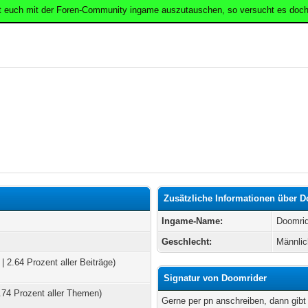
t euch mit der Foren-Community ingame auszutauschen, so versucht es doch
Zusätzliche Informationen über 
Ingame-Name:
Doomri
Geschlecht:
Männlic
| 2.64 Prozent aller Beiträge)
Signatur von Doomrider
.74 Prozent aller Themen)
Gerne per pn anschreiben, dann gibt