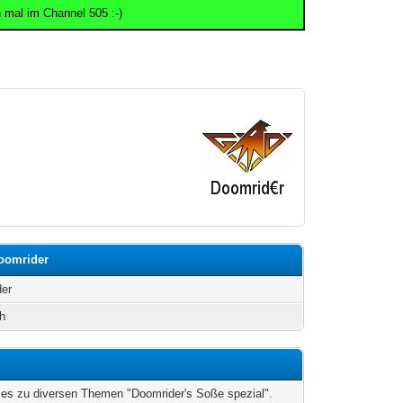
 mal im Channel 505 :-)
Doomrider
der
h
 es zu diversen Themen "Doomrider's Soße spezial".