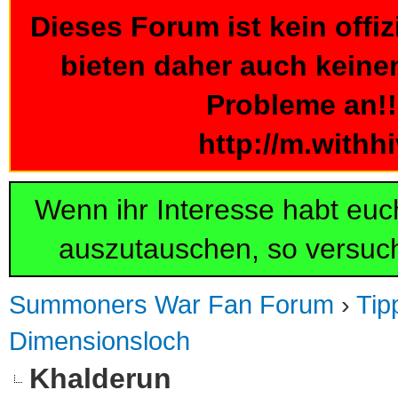
Dieses Forum ist kein offi
bieten daher auch keine
Probleme an!!!
http://m.withh
Wenn ihr Interesse habt eu
auszutauschen, so versuch
Summoners War Fan Forum
›
Tip
Dimensionsloch
Khalderun