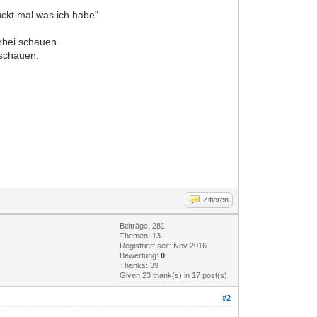
uckt mal was ich habe"
orbei schauen.
 schauen.
Zitieren
Beiträge: 281
Themen: 13
Registriert seit: Nov 2016
Bewertung:
0
Thanks: 39
Given 23 thank(s) in 17 post(s)
#2