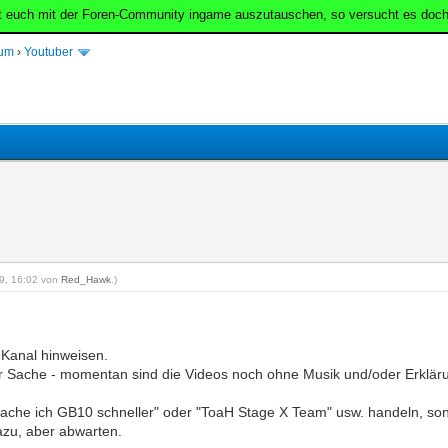
t euch mit der Foren-Community ingame auszutauschen, so versucht es doch
rum
›
Youtuber
19, 16:02 von
Red_Hawk
.)
 Kanal hinweisen.
der Sache - momentan sind die Videos noch ohne Musik und/oder Erkläru
 mache ich GB10 schneller" oder "ToaH Stage X Team" usw. handeln, so
azu, aber abwarten.