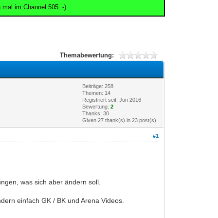
 mal im Channel 505 :-)
Themabewertung:
Beiträge: 258
Themen: 14
Registriert seit: Jun 2016
Bewertung:
2
Thanks: 30
Given 27 thank(s) in 23 post(s)
#1
ngen, was sich aber ändern soll.
ndern einfach GK / BK und Arena Videos.