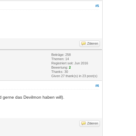
#5
Zitieren
Beiträge: 258
Themen: 14
Registriert seit: Jun 2016
Bewertung:
2
Thanks: 30
Given 27 thank(s) in 23 post(s)
#6
d gerne das Devilmon haben will).
Zitieren