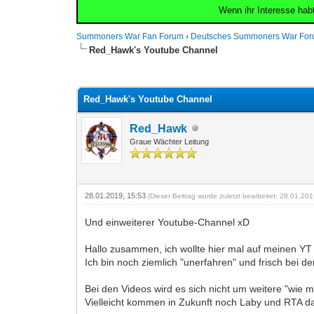
Wenn ihr Interesse hab
Summoners War Fan Forum
›
Deutsches Summoners War Fo
Red_Hawk's Youtube Channel
0 Bewertung(en) - 0 im Durchschnitt
1
2
3
4
5
Red_Hawk's Youtube Channel
Red_Hawk
Graue Wächter Leitung
28.01.2019, 15:53
(Dieser Beitrag wurde zuletzt bearbeitet: 28.01.20
Und einweiterer Youtube-Channel xD
Hallo zusammen, ich wollte hier mal auf meinen YT
Ich bin noch ziemlich "unerfahren" und frisch bei 
Bei den Videos wird es sich nicht um weitere "wie
Vielleicht kommen in Zukunft noch Laby und RTA d