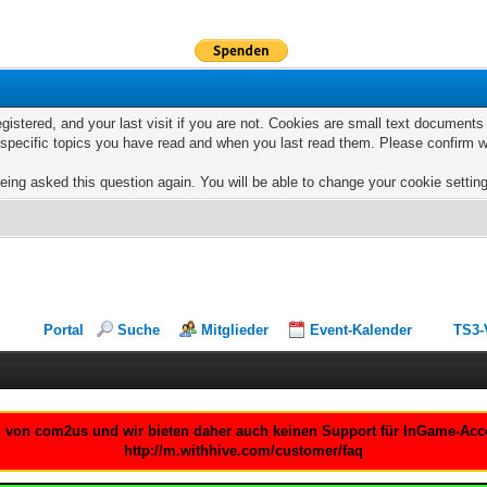
egistered, and your last visit if you are not. Cookies are small text documen
e specific topics you have read and when you last read them. Please confirm w
eing asked this question again. You will be able to change your cookie settings
Portal
Suche
Mitglieder
Event-Kalender
TS3-
um von com2us und wir bieten daher auch keinen Support für InGame-Accou
http://m.withhive.com/customer/faq