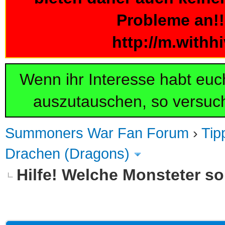
Probleme an!!!
http://m.withh
Wenn ihr Interesse habt eu
auszutauschen, so versuch
Summoners War Fan Forum
›
Tip
Drachen (Dragons)
Hilfe! Welche Monsteter so
 im Durchschnitt