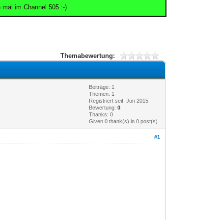
 mal im Channel 505 :-)
Themabewertung:
Beiträge: 1
Themen: 1
Registriert seit: Jun 2015
Bewertung:
0
Thanks: 0
Given 0 thank(s) in 0 post(s)
#1