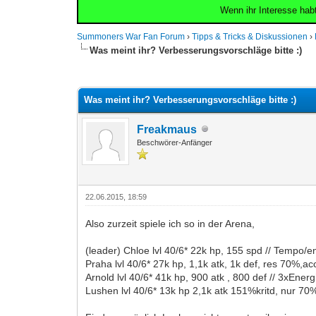
Wenn ihr Interesse hab
Summoners War Fan Forum
›
Tipps & Tricks & Diskussionen
›
Was meint ihr? Verbesserungsvorschläge bitte :)
0 Bewertung(en) - 0 im Durchschnitt
1
2
3
4
5
Was meint ihr? Verbesserungsvorschläge bitte :)
Freakmaus
Beschwörer-Anfänger
22.06.2015, 18:59
Also zurzeit spiele ich so in der Arena,
(leader) Chloe lvl 40/6* 22k hp, 155 spd // Tempo/e
Praha lvl 40/6* 27k hp, 1,1k atk, 1k def, res 70%,
Arnold lvl 40/6* 41k hp, 900 atk , 800 def // 3xE
Lushen lvl 40/6* 13k hp 2,1k atk 151%kritd, nur 70% 