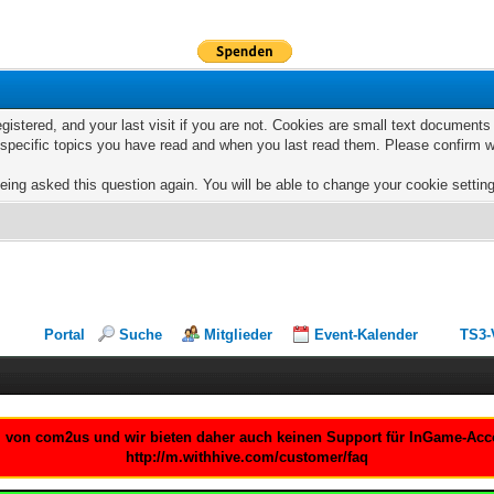
egistered, and your last visit if you are not. Cookies are small text documen
e specific topics you have read and when you last read them. Please confirm w
eing asked this question again. You will be able to change your cookie settings
Portal
Suche
Mitglieder
Event-Kalender
TS3-
um von com2us und wir bieten daher auch keinen Support für InGame-Accou
http://m.withhive.com/customer/faq