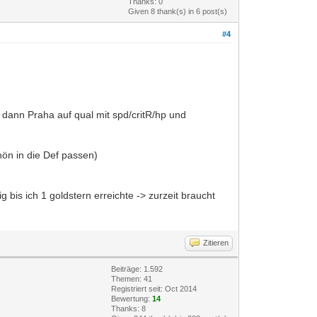
Thanks: 0
Given 8 thank(s) in 6 post(s)
#4
 dann Praha auf qual mit spd/critR/hp und
hön in die Def passen)
 bis ich 1 goldstern erreichte -> zurzeit braucht
Zitieren
Beiträge: 1.592
Themen: 41
Registriert seit: Oct 2014
Bewertung:
14
Thanks: 8