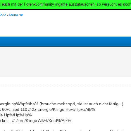
t euch mit der Foren-Community ingame auszutauschen, so versucht es doch
PvP
›
Arena
nergie hp%/hp%/hp% (brauche mehr spd, sie ist auch nicht fertig...)
acc 60%, spd 110 // 2x Energie/Klinge Hp%/Hp%/Atk%
nergie Hp%/Hp%Hp%
krit... // Zorn/Klinge Atk%/Kritd%/Atk%