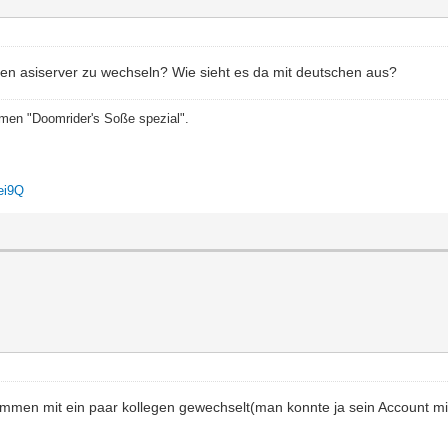
en asiserver zu wechseln? Wie sieht es da mit deutschen aus?
emen "Doomrider's Soße spezial".
ei9Q
usammen mit ein paar kollegen gewechselt(man konnte ja sein Account 