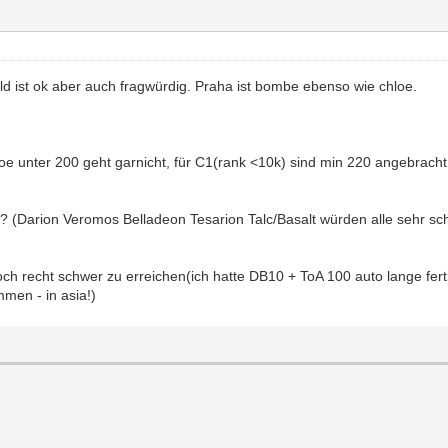
nold ist ok aber auch fragwürdig. Praha ist bombe ebenso wie chloe.
oe unter 200 geht garnicht, für C1(rank <10k) sind min 220 angebracht
? (Darion Veromos Belladeon Tesarion Talc/Basalt würden alle sehr sc
ch recht schwer zu erreichen(ich hatte DB10 + ToA 100 auto lange fertig
men - in asia!)