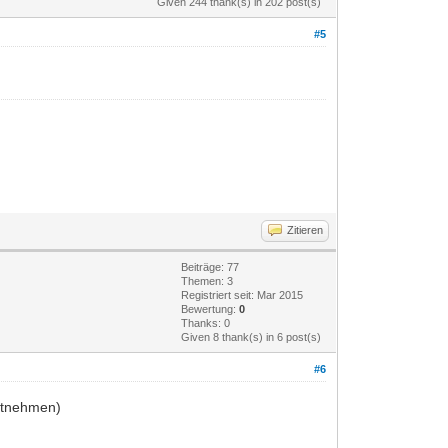
Given 244 thank(s) in 202 post(s)
#5
Zitieren
Beiträge: 77
Themen: 3
Registriert seit: Mar 2015
Bewertung:
0
Thanks: 0
Given 8 thank(s) in 6 post(s)
#6
mitnehmen)