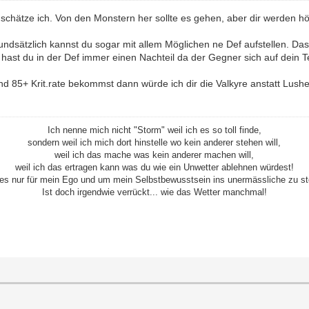
rin schätze ich. Von den Monstern her sollte es gehen, aber dir werden
ndsätzlich kannst du sogar mit allem Möglichen ne Def aufstellen. Das 
ast du in der Def immer einen Nachteil da der Gegner sich auf dein 
nd 85+ Krit.rate bekommst dann würde ich dir die Valkyre anstatt Lush
Ich nenne mich nicht "Storm" weil ich es so toll finde,
sondern weil ich mich dort hinstelle wo kein anderer stehen will,
weil ich das mache was kein anderer machen will,
weil ich das ertragen kann was du wie ein Unwetter ablehnen würdest!
es nur für mein Ego und um mein Selbstbewusstsein ins unermässliche zu st
Ist doch irgendwie verrückt... wie das Wetter manchmal!