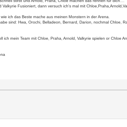
schnell stirbt und Arnold, Praha, Chloe machen das rennen für dich....
alkyrie Fusioniert, dann versuch ich's mal mit Chloe,Praha,Arnold,Val
ht wie ich das Beste mache aus meinen Monstern in der Arena.
 habe sind: Hwa, Orochi, Belladeon, Bernard, Darion, nochmal Chloe,
l ich mein Team mit Chloe, Praha, Arnold, Valkyrie spielen or Chloe Ar
ena