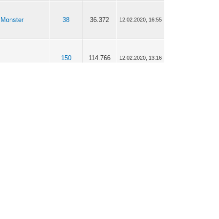
Monster
38
36.372
12.02.2020, 16:55
150
114.766
12.02.2020, 13:16
Monster
38
36.372
12.02.2020, 12:50
150
114.766
31.01.2020, 22:45
polis
3
3.854
31.01.2020, 21:42
19
20.000
31.12.2019, 14:35