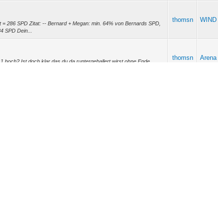
thomsn
WIND 
= 286 SPD Zitat: -- Bernard + Megan: min. 64% von Bernards SPD,
4 SPD Dein...
thomsn
Arena
 hoch? Ist doch klar das du da runtergeballert wirst ohne Ende.
e geworfen?
thomsn
WIND 
die Kombo (obwohl laut Berechnung alles passen müsste) -- Rechne
h beziehst ist ...
thomsn
Arena
 bonus, Rest sind Runen meiner Meinung nach
thomsn
Necro
u legen bevor er dir ein Monster klaut, bekommst du nicht hin mit
 Thread schreeibst du d...
thomsn
Arena
rde aber nicht Lushen + Tiana spielen. Dann lieber Vanessa /
 einen Slot frei der das aufräu...