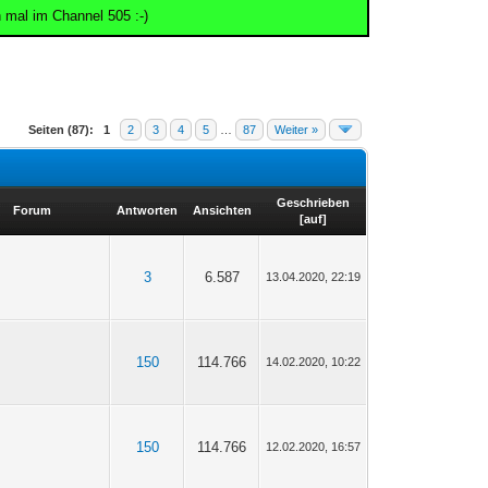
 mal im Channel 505 :-)
Seiten (87):
1
2
3
4
5
…
87
Weiter »
Geschrieben
Forum
Antworten
Ansichten
[
auf
]
3
6.587
13.04.2020, 22:19
150
114.766
14.02.2020, 10:22
150
114.766
12.02.2020, 16:57