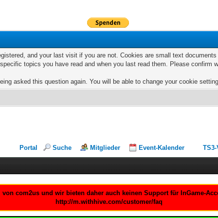
egistered, and your last visit if you are not. Cookies are small text documen
e specific topics you have read and when you last read them. Please confirm w
eing asked this question again. You will be able to change your cookie settings
Portal
Suche
Mitglieder
Event-Kalender
TS3-
um von com2us und wir bieten daher auch keinen Support für InGame-Accou
http://m.withhive.com/customer/faq