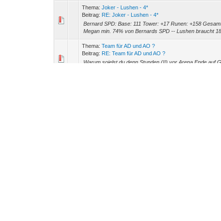
Thema:
Joker - Lushen - 4*
Beitrag:
RE: Joker - Lushen - 4*
Bernard SPD: Base: 111 Tower: +17 Runen: +158 Gesamt 
Megan min. 74% von Bernards SPD -- Lushen braucht 18
Thema:
Team für AD und AO ?
Beitrag:
RE: Team für AD und AO ?
Warum soielst du denn Stunden (!!) vor Arena Ende auf G1
Hast du mich eigentlich wieder aus deiner Freeundeslist
Thema:
Joker - Lushen - 4*
Beitrag:
RE: Joker - Lushen - 4*
wildcarts schrieb: (12.02.2020, 12:29) -- unterbrechen 
lieber nochmal nach.... Die Aussage von Thot auf die du dic
Thema:
Team für AD und AO ?
Beitrag:
RE: Team für AD und AO ?
Galleon und Lushen sind must have, Tiana und Spd Lead
Thema:
Alternative zu Twins
Beitrag:
RE: Alternative zu Twins
Ich glaube die Multihits die brauchst, um den NB10 Boss z
deinen PvP Monstern. Was mich nur wundert - im anderen
Thema:
Arena Team Vorschläge
Beitrag:
RE: Arena Team Vorschläge
Lushen braucht 59% von Bernards SPD und Tiana 74%. Wü
Resurge (Kona Teon Dova) / max dmg Lushen, dann hast du