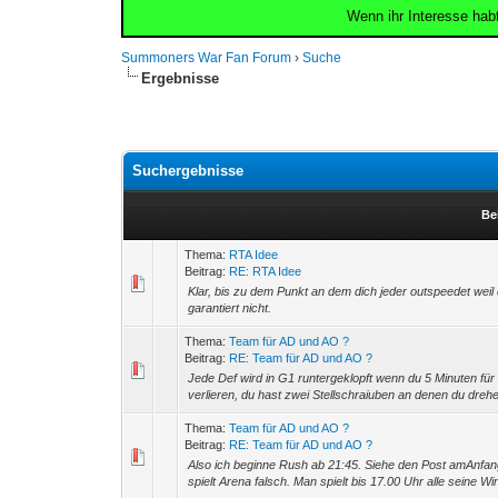
Wenn ihr Interesse hab
Summoners War Fan Forum
›
Suche
Ergebnisse
Suchergebnisse
Be
Thema:
RTA Idee
Beitrag:
RE: RTA Idee
Klar, bis zu dem Punkt an dem dich jeder outspeedet weil
garantiert nicht.
Thema:
Team für AD und AO ?
Beitrag:
RE: Team für AD und AO ?
Jede Def wird in G1 runtergeklopft wenn du 5 Minuten für
verlieren, du hast zwei Stellschraiuben an denen du drehe
Thema:
Team für AD und AO ?
Beitrag:
RE: Team für AD und AO ?
Also ich beginne Rush ab 21:45. Siehe den Post amAnfang 
spielt Arena falsch. Man spielt bis 17.00 Uhr alle seine Win