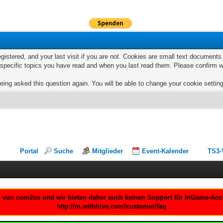
egistered, and your last visit if you are not. Cookies are small text documen
e specific topics you have read and when you last read them. Please confirm w
eing asked this question again. You will be able to change your cookie settings
Portal
Suche
Mitglieder
Event-Kalender
TS3-
um von com2us und wir bieten daher auch keinen Support für InGame-Accou
http://m.withhive.com/customer/faq