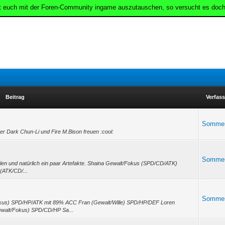
t euch mit der Foren-Community ingame auszutauschen, so versucht es doch
Beitrag
Verfass
Somme
er Dark Chun-Li und Fire M.Bison freuen :cool:
Somme
fehlen und natürlich ein paar Artefakte. Shaina Gewalt/Fokus (SPD/CD/ATK)
(ATK/CD/...
Somme
kus) SPD/HP/ATK mit 89% ACC Fran (Gewalt/Wille) SPD/HP/DEF Loren
ewalt/Fokus) SPD/CD/HP Sa...