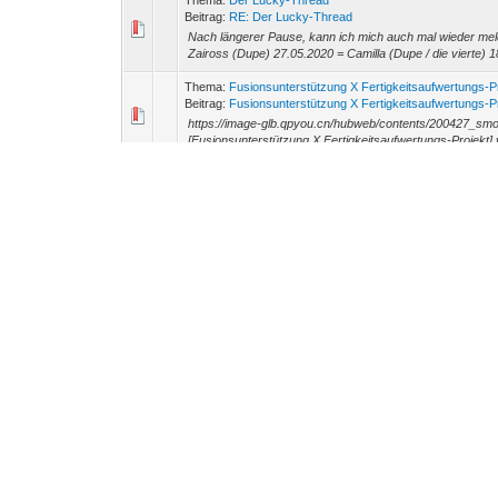
Thema:
Der Lucky-Thread
Beitrag:
RE: Der Lucky-Thread
Nach längerer Pause, kann ich mich auch mal wieder me
Zaiross (Dupe) 27.05.2020 = Camilla (Dupe / die vierte) 1
Thema:
Fusionsunterstützung X Fertigkeitsaufwertungs-P
Beitrag:
Fusionsunterstützung X Fertigkeitsaufwertungs-Pr
https://image-glb.qpyou.cn/hubweb/contents/200427_s
[Fusionsunterstützung X Fertigkeitsaufwertungs-Projekt]
Thema:
Halle der Helden im Mai - [4★ Assassine (Wind)]
Beitrag:
Halle der Helden im Mai - [4★ Assassine (Wind)]
https://image-glb.qpyou.cn/hubweb/contents/200504_h
die Halle der Helden gewartet, die sich 1x im Monat öffnet
Thema:
DB10 mit Twins oder ohne?
Beitrag:
RE: DB10 mit Twins oder ohne?
Moin Also ich brauche mit dem Team Verde (Lead), Raoq (
SPD/CR/HP, 10743 HP, 797 ATK, 76 SPD, 100 CR, 90 CD T
Thema:
Allgemeine Diskussion über bevorstehende Upda
Beitrag:
RE: Allgemeine Diskussion über bevorstehende Up
Das sieht doch nach einer neuen TOA/TOAH Stufe aus o
Thema:
Allgemeine Diskussion über bevorstehende Upda
Beitrag:
RE: Allgemeine Diskussion über bevorstehende Up
Bin mal gespannt ob es ein neuer Content oder ein neues
Thema:
Allgemeine Diskussion über bevorstehende Upda