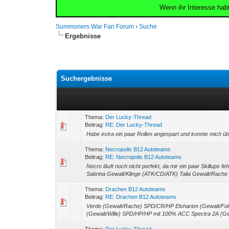
Wenn ihr Interesse hab
Summoners War Fan Forum
›
Suche
Ergebnisse
Suchergebnisse
Thema:
Der Lucky-Thread
Beitrag:
RE: Der Lucky-Thread
Habe extra ein paar Rollen angespart und konnte mich üb
Thema:
Necropolis B12 Autoteams
Beitrag:
RE: Necropolis B12 Autoteams
Necro läuft noch nicht perfekt, da mir ein paar Skillups 
Sabrina Gewalt/Klinge (ATK/CD/ATK) Talia Gewalt/Rache 
Thema:
Drachen B12 Autoteams
Beitrag:
RE: Drachen B12 Autoteams
Verde (Gewalt/Rache) SPD/CR/HP Elsharion (Gewalt/Fo
(Gewalt/Wille) SPD/HP/HP mit 100% ACC Spectra 2A (G