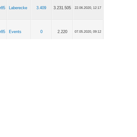
r85
Laberecke
3.409
3.231.505
22.06.2020, 12:17
r85
Events
0
2.220
07.05.2020, 09:12
r85
Events
0
1.744
07.05.2020, 09:05
Drachen
r85
5
7.113
04.05.2020, 09:20
(Dragons)
Updates &
r85
646
689.559
07.04.2020, 14:58
News
Updates &
r85
646
689.559
07.04.2020, 09:01
News