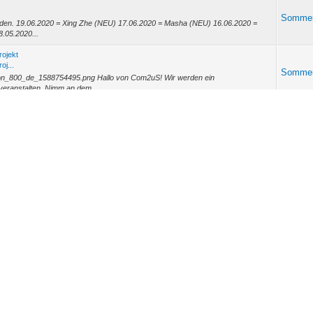
Somme
lden. 19.06.2020 = Xing Zhe (NEU) 17.06.2020 = Masha (NEU) 16.06.2020 =
8.05.2020...
rojekt
oj...
Somme
mon_800_de_1588754495.png Hallo von Com2uS! Wir werden ein
 veranstalten. Nimm an dem...
Somme
eroesdungeon_800_de_1588732937.png Hallo von Com2uS! Du hast bestimmt auf
, oder? D...
Somme
2A), Shaina, Sabrina und Talia im Schnitt 45 Sekunden. Verde: Gewalt+Klinge,
alia: Ge...
tes
dat...
Somme
der für was könnte die 100 am Ende stehen?
tes
dat...
Somme
 Monster wird
tes