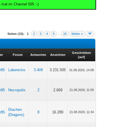
 mal im Channel 505 :-)
Seiten (15):
1
2
3
4
5
…
15
Weiter »
Geschrieben
er
Forum
Antworten
Ansichten
[
auf
]
r85
Laberecke
3.409
3.231.505
31.08.2020, 14:08
r85
Necropolis
2
2.669
21.08.2020, 11:55
Drachen
r85
8
16.289
21.08.2020, 11:34
(Dragons)