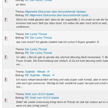
Beitrag:
RE: Der Lucky-Thread
gz dazu
Thema:
Allgemeine Diskussion über bevorstehende Updates
Beitrag:
RE: Allgemeine Diskussion über bevorstehende Updat...
Wenn ich reddit glauben darf, dann ist der ungeskillte 2. inu exakt so wie der full
kommen halt noch Skill Ups oben drauf. Ich selber bin aber noch nicht so weit
verifizieren...
Thema:
Der Lucky-Thread
Beitrag:
RE: Der Lucky-Thread
das vom event? Ich glaube seitdem hab ich schon 5 Dupes geopfert :D
Thema:
Der Lucky-Thread
Beitrag:
RE: Der Lucky-Thread
Gz allen :) Bei mir gab es gerade das nächste blessing (läuft momentan): 3. Bo
Feuer Druide. Die Entscheidung war einfach :D Da ich kein blessing mehr hatt
vor ...
Thema:
Sylphide - Mihael - 4*
Beitrag:
RE: Sylphide - Mihael - 4*
Ich nutze mihael tatsächlich mit feng und vela (super safe kombi), aber in ein
vieh auch gut rumnerven. Wichtig ist halt: vio/will mit super viel spd und schön
noc...
Thema:
Notiz zum v5.0.0 Update
Beitrag:
RE: Notiz zum v5.0.0 Update
Bella? die zweite erweckung bringt doch im Prinzip nix (atk bar reduce auf s1
wenn ich das richtig sehe?)