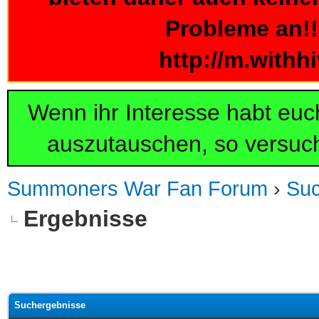
Probleme an!!!
http://m.withh
Wenn ihr Interesse habt eu
auszutauschen, so versuch
Summoners War Fan Forum
›
Su
Ergebnisse
Suchergebnisse