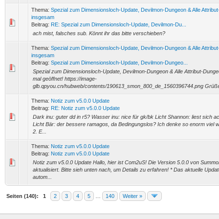
Thema:
Spezial zum Dimensionsloch-Update, Devilmon-Dungeon & Alle Attribu
insgesam
Beitrag:
RE: Spezial zum Dimensionsloch-Update, Devilmon-Du...
ach mist, falsches sub. Könnt ihr das bitte verschieben?
Thema:
Spezial zum Dimensionsloch-Update, Devilmon-Dungeon & Alle Attribu
insgesam
Beitrag:
Spezial zum Dimensionsloch-Update, Devilmon-Dungeo...
Spezial zum Dimensionsloch-Update, Devilmon-Dungeon & Alle Attribut-Dung
mal geöffnet! https://image-
glb.qpyou.cn/hubweb/contents/190613_smon_800_de_1560396744.png Grüße
Thema:
Notiz zum v5.0.0 Update
Beitrag:
RE: Notiz zum v5.0.0 Update
Dark inu: guter dd in r5? Wasser inu: nice für gk/bk Licht Shannon: liest sich a
Licht Bär: der bessere ramagos, da Bedingungslos? Ich denke so enorm viel wi
2. E...
Thema:
Notiz zum v5.0.0 Update
Beitrag:
Notiz zum v5.0.0 Update
Notiz zum v5.0.0 Update Hallo, hier ist Com2uS! Die Version 5.0.0 von Summ
aktualisiert. Bitte sieh unten nach, um Details zu erfahren! * Das aktuelle Upda
autom...
Seiten (140):
1
2
3
4
5
…
140
Weiter »