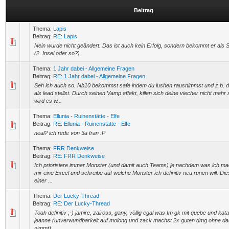
Beitrag
Thema:
Lapis
Beitrag:
RE: Lapis
Nein wurde nicht geändert. Das ist auch kein Erfolg, sondern bekommt er als
(2. Insel oder so?)
Thema:
1 Jahr dabei - Allgemeine Fragen
Beitrag:
RE: 1 Jahr dabei - Allgemeine Fragen
Seh ich auch so. Nb10 bekommst safe indem du lushen rausnimmst und z.b. d
als lead stellst. Durch seinen Vamp effekt, killen sich deine viecher nicht mehr
wird es w...
Thema:
Ellunia - Ruinenstätte - Elfe
Beitrag:
RE: Ellunia - Ruinenstätte - Elfe
neal? ich rede von 3a fran :P
Thema:
FRR Denkweise
Beitrag:
RE: FRR Denkweise
Ich priorisiere immer Monster (und damit auch Teams) je nachdem was ich ma
mir eine Excel und schreibe auf welche Monster ich definitiv neu runen will. Dies
einer ...
Thema:
Der Lucky-Thread
Beitrag:
RE: Der Lucky-Thread
Toah definitiv ;-) jamire, zaiross, gany, völlig egal was Im gk mit quebe und ka
jeanne (unverwundbarkeit auf molong und zack machst 2x guten dmg ohne da
nimmt),........