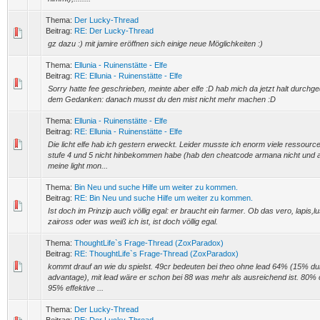
Thema:
Der Lucky-Thread
Beitrag:
RE: Der Lucky-Thread
gz dazu :) mit jamire eröffnen sich einige neue Möglichkeiten :)
Thema:
Ellunia - Ruinenstätte - Elfe
Beitrag:
RE: Ellunia - Ruinenstätte - Elfe
Sorry hatte fee geschrieben, meinte aber elfe :D hab mich da jetzt halt durchge
dem Gedanken: danach musst du den mist nicht mehr machen :D
Thema:
Ellunia - Ruinenstätte - Elfe
Beitrag:
RE: Ellunia - Ruinenstätte - Elfe
Die licht elfe hab ich gestern erweckt. Leider musste ich enorm viele ressourc
stufe 4 und 5 nicht hinbekommen habe (hab den cheatcode armana nicht und 
meine light mon...
Thema:
Bin Neu und suche Hilfe um weiter zu kommen.
Beitrag:
RE: Bin Neu und suche Hilfe um weiter zu kommen.
Ist doch im Prinzip auch völlig egal: er braucht ein farmer. Ob das vero, lapis,l
zaiross oder was weiß ich ist, ist doch völlig egal.
Thema:
ThoughtLife`s Frage-Thread (ZoxParadox)
Beitrag:
RE: ThoughtLife`s Frage-Thread (ZoxParadox)
kommt drauf an wie du spielst. 49cr bedeuten bei theo ohne lead 64% (15% du
advantage), mit lead wäre er schon bei 88 was mehr als ausreichend ist. 80% 
95% effektive ...
Thema:
Der Lucky-Thread