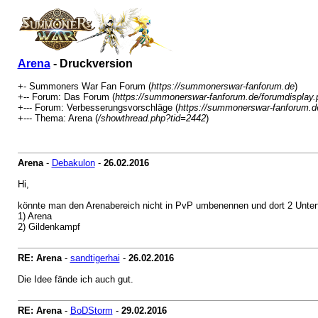
Arena
- Druckversion
+- Summoners War Fan Forum (
https://summonerswar-fanforum.de
)
+-- Forum: Das Forum (
https://summonerswar-fanforum.de/forumdisplay.
+--- Forum: Verbesserungsvorschläge (
https://summonerswar-fanforum.d
+--- Thema: Arena (
/showthread.php?tid=2442
)
Arena
-
Debakulon
-
26.02.2016
Hi,
könnte man den Arenabereich nicht in PvP umbenennen und dort 2 Unterf
1) Arena
2) Gildenkampf
RE: Arena
-
sandtigerhai
-
26.02.2016
Die Idee fände ich auch gut.
RE: Arena
-
BoDStorm
-
29.02.2016