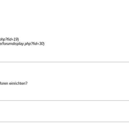
php?fid=19
)
e/forumdisplay.php?fid=30
)
oren einrichten?