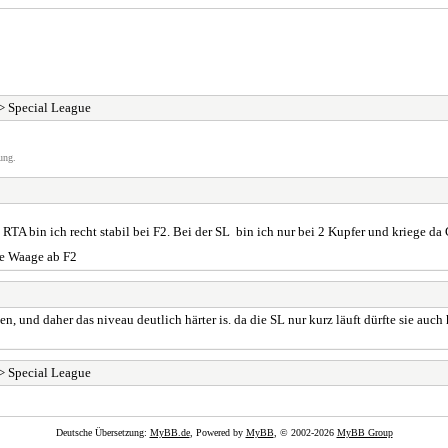
> Special League
ung.
A bin ich recht stabil bei F2. Bei der SL bin ich nur bei 2 Kupfer und kriege da 
ie Waage ab F2
en, und daher das niveau deutlich härter is. da die SL nur kurz läuft dürfte sie auc
> Special League
Deutsche Übersetzung:
MyBB.de
, Powered by
MyBB
, © 2002-2026
MyBB Group