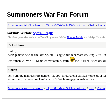
Summoners War Fan Forum
Summoners War Fan Forum
>
Tipps & Tricks & Diskussionen
>
PvP
>
Arena
Normale Version:
Special League
Sie sehen gerade eine vereinfachte Darstellung unserer Inhalte.
Normale Ansicht
mit richtiger Formatier
Bella-Chow
Hallo,
weiß jemand wie das bei der Special-League mit dem Matchmaking läuft? In RT
gewinnen. 29 von 30 Kämpfen verloren gestern
Bei RTA hält sich das d
Chugn
ich vermute mal, dass die ganzen "n00bs" in der arena einfach keine SL spiel
einordnen, und entsprechend auch mla leichtere gegner aufkreuzen.
Summoners War Fan Forum
>
Tipps & Tricks & Diskussionen
>
PvP
>
Arena