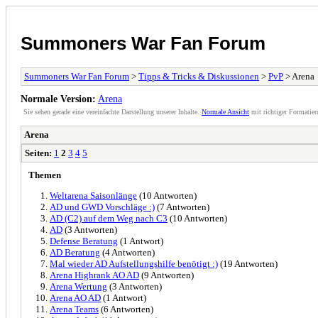
Summoners War Fan Forum
Summoners War Fan Forum
>
Tipps & Tricks & Diskussionen
>
PvP
> Arena
Normale Version:
Arena
Sie sehen gerade eine vereinfachte Darstellung unserer Inhalte.
Normale Ansicht
mit richtiger Formatier
Arena
Seiten:
1
2
3
4
5
Themen
Weltarena Saisonlänge
(10 Antworten)
AD und GWD Vorschläge :)
(7 Antworten)
AD (C2) auf dem Weg nach C3
(10 Antworten)
AD
(3 Antworten)
Defense Beratung
(1 Antwort)
AD Beratung
(4 Antworten)
Mal wieder AD Aufstellungshilfe benötigt :)
(19 Antworten)
Arena Highrank AO AD
(9 Antworten)
Arena Wertung
(3 Antworten)
Arena AO AD
(1 Antwort)
Arena Teams
(6 Antworten)