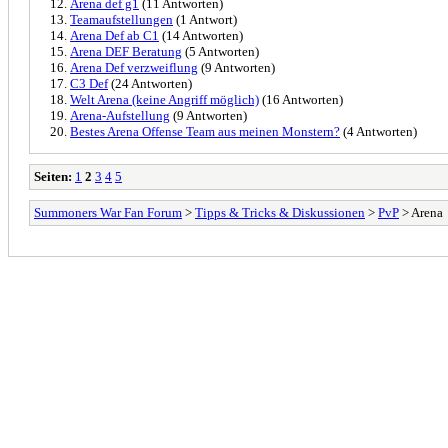
Arena def g1
(11 Antworten)
Teamaufstellungen
(1 Antwort)
Arena Def ab C1
(14 Antworten)
Arena DEF Beratung
(5 Antworten)
Arena Def verzweiflung
(9 Antworten)
C3 Def
(24 Antworten)
Welt Arena (keine Angriff möglich)
(16 Antworten)
Arena-Aufstellung
(9 Antworten)
Bestes Arena Offense Team aus meinen Monstern?
(4 Antworten)
Seiten:
1
2
3
4
5
Summoners War Fan Forum
>
Tipps & Tricks & Diskussionen
>
PvP
> Arena